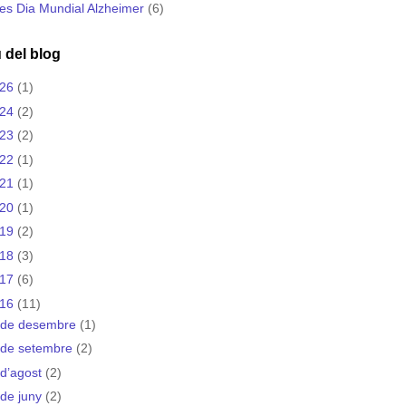
es Dia Mundial Alzheimer
(6)
 del blog
026
(1)
024
(2)
023
(2)
022
(1)
021
(1)
020
(1)
019
(2)
018
(3)
017
(6)
016
(11)
de desembre
(1)
de setembre
(2)
d’agost
(2)
de juny
(2)