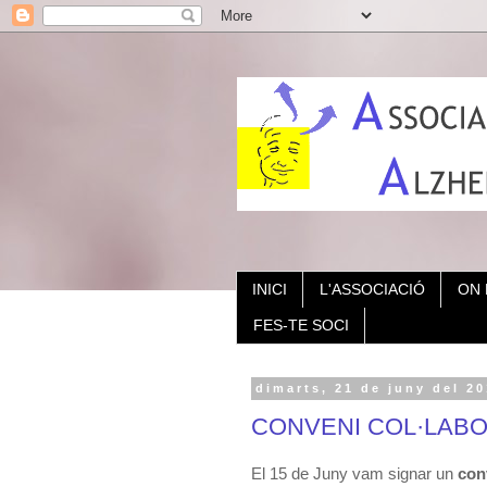
INICI
L'ASSOCIACIÓ
ON
FES-TE SOCI
dimarts, 21 de juny del 2
CONVENI COL·LAB
El 15 de Juny vam signar un
con