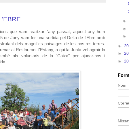
L'EBRE
►
►
sions que vam realitzar l'any passat, aquest any hem
►
t 15 de Juny vam fer una sortida pel Delta de l'Ebre amb
disfrutant dels magnifics paisatges de les nostres terres.
►
2
renar al Restaurant l'Estany, a qui la Junta vol agraïr la
►
2
també als voluntaris de la "Caixa" per ajudar-nos i
►
2
ida.
Form
Nom
Corre
Missa