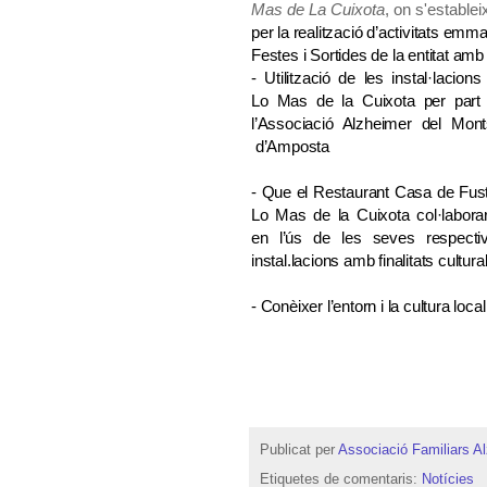
Mas de La Cuixota
, on s'estable
per la realització d’activitats em
Festes i Sortides de la entitat amb
- Utilització de les instal·lacions
Lo Mas de la Cuixota
per part
l’Associació
Alzheimer del Mont
d’Amposta
- Que el Restaurant Casa de Fust
Lo Mas de la Cuixota col·labora
en l’ús de
les seves respecti
instal.lacions amb finalitats cultura
- Conèixer l’entorn i la cultura loca
Publicat per
Associació Familiars A
Etiquetes de comentaris:
Notícies