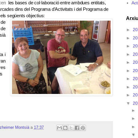
ixen
les bases de col·laboració entre ambdues entitats,
Act
marcades dins del Programa d’Activitats i del Programa de
 els següents objectius:
Arxiu
 de
 de
►
2
sià
►
2
►
2
►
2
a i
ran
►
2
ves
►
2
ls
►
2
l
►
2
►
2
▼
2
►
►
►
lzheimer Montsià
a
17:37
▼