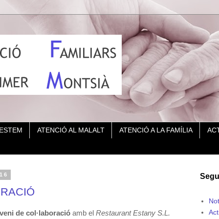
 ESTEM
ATENCIÓ AL MALALT
ATENCIÓ A LA FAMÍLIA
ACT
016
Segu
ORACIÓ
Not
Act
veni de col·laboració
amb el
Restaurant Estany S.L.