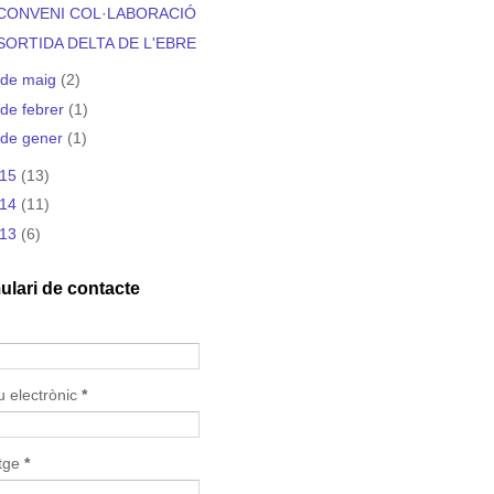
CONVENI COL·LABORACIÓ
SORTIDA DELTA DE L'EBRE
de maig
(2)
de febrer
(1)
de gener
(1)
015
(13)
014
(11)
013
(6)
ulari de contacte
u electrònic
*
tge
*