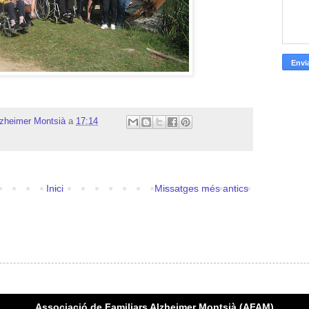
lzheimer Montsià
a
17:14
Inici
Missatges més antics
Associació de Familiars Alzheimer Montsià (AFAM)